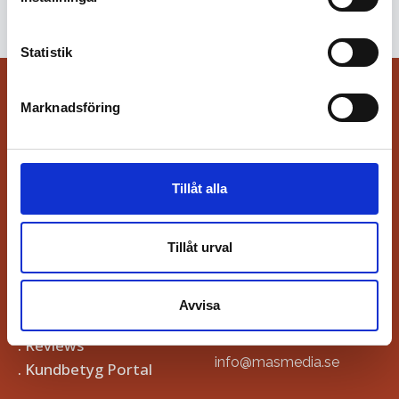
Statistik
Marknadsföring
Tillåt alla
©MASMEDIA DIGITALBYRÅ AB
Länkar
Kontakt
Tillåt urval
. Hem
Gruvgatan 18
. Google Företagsprofil
791 62 FALUN
Avvisa
Tel: 020-89 92 85
Drift
Email:
. Reviews
info@masmedia.se
. Kundbetyg Portal