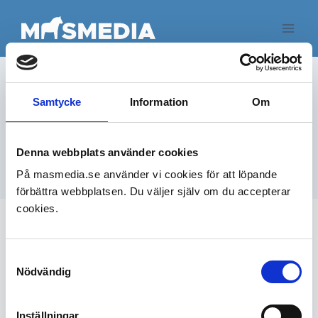
Samtycke
Information
Om
Author:
info@masmedia.se
Denna webbplats använder cookies
På masmedia.se använder vi cookies för att löpande
förbättra webbplatsen. Du väljer själv om du accepterar
cookies.
It seems we can’t find what you’re looking for.
Perhaps searching can help.
Samtyckesval
Nödvändig
Inställningar