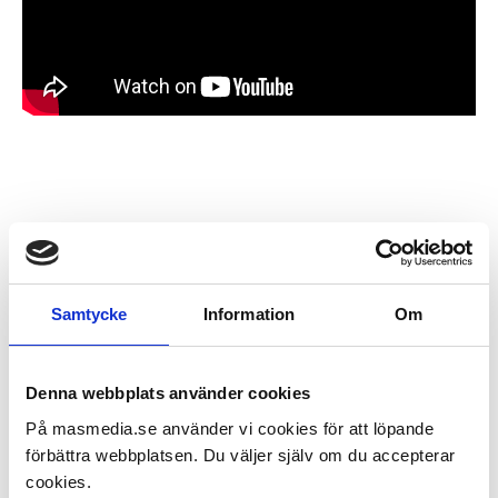
Några få av många
framgångshistorier
Samtycke
Information
Om
Här är hur vi dramatiskt ökat trovärdigheten
Denna webbplats använder cookies
online för bara några av våra nöjda kunder
På masmedia.se använder vi cookies för att löpande
och på sätt hjälpt dem att få fler
förbättra webbplatsen. Du väljer själv om du accepterar
cookies.
kvalitetsförfrågningar.